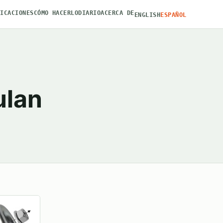
FICACIONES
CÓMO HACERLO
DIARIO
ACERCA DE
ENGLISH
ESPAÑOL
ulan