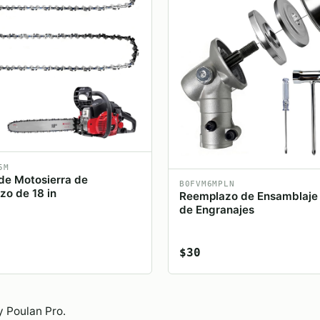
5M
de Motosierra de
B0FVM6MPLN
o de 18 in
Reemplazo de Ensamblaje 
de Engranajes
$30
y Poulan Pro.