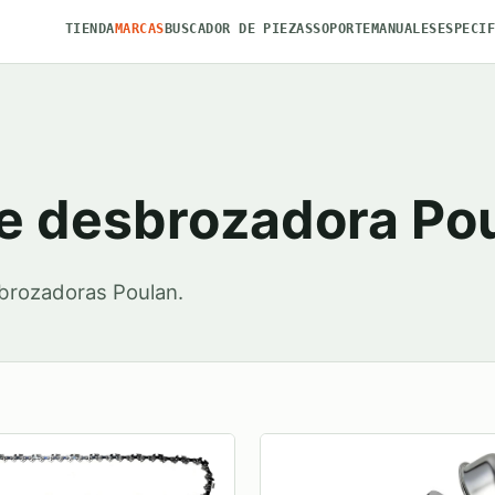
TIENDA
MARCAS
BUSCADOR DE PIEZAS
SOPORTE
MANUALES
ESPECI
de desbrozadora Po
brozadoras Poulan.