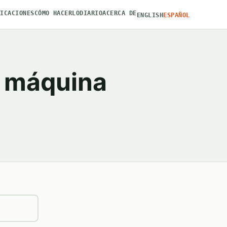
FICACIONES
CÓMO HACERLO
DIARIO
ACERCA DE
ENGLISH
ESPAÑOL
u máquina