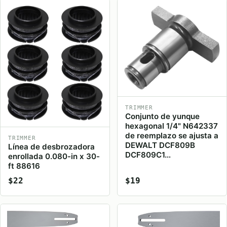
TRIMMER
Conjunto de yunque
hexagonal 1/4" N642337
de reemplazo se ajusta a
TRIMMER
DEWALT DCF809B
Línea de desbrozadora
DCF809C1…
enrollada 0.080-in x 30-
ft 88616
$22
$19