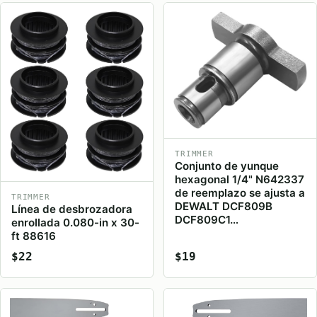
TRIMMER
Conjunto de yunque
hexagonal 1/4" N642337
de reemplazo se ajusta a
TRIMMER
DEWALT DCF809B
Línea de desbrozadora
DCF809C1…
enrollada 0.080-in x 30-
ft 88616
$22
$19