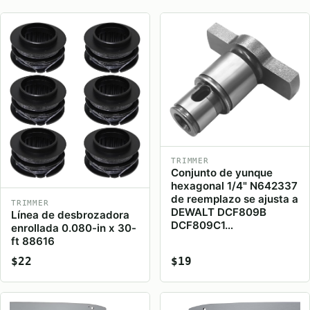
TRIMMER
Conjunto de yunque
hexagonal 1/4" N642337
de reemplazo se ajusta a
TRIMMER
DEWALT DCF809B
Línea de desbrozadora
DCF809C1…
enrollada 0.080-in x 30-
ft 88616
$22
$19