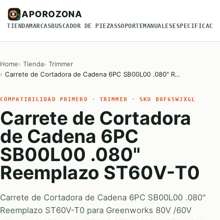
APOROZONA
TIENDA
MARCAS
BUSCADOR DE PIEZAS
SOPORTE
MANUALES
ESPECIFICACI
Home
Tienda
Trimmer
Carrete de Cortadora de Cadena 6PC SB00L00 .080" R…
COMPATIBILIDAD PRIMERO · TRIMMER · SKU B0F65WJXGL
Carrete de Cortadora
de Cadena 6PC
SB00L00 .080"
Reemplazo ST60V-T0
Carrete de Cortadora de Cadena 6PC SB00L00 .080"
Reemplazo ST60V-T0 para Greenworks 80V /60V