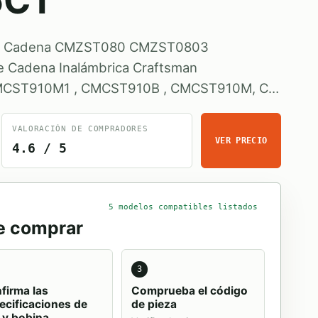
C1
 de Cadena CMZST080 CMZST0803
 Cadena Inalámbrica Craftsman
MCST910M1 , CMCST910B , CMCST910M, C…
VALORACIÓN DE COMPRADORES
VER PRECIO
4.6 / 5
5 modelos compatibles listados
de comprar
3
firma las
Comprueba el código
ecificaciones de
de pieza
o y bobina