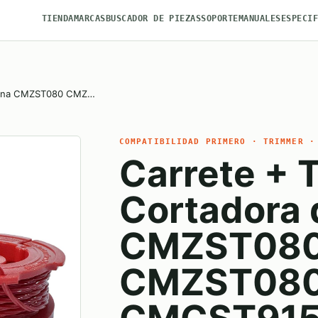
TIENDA
MARCAS
BUSCADOR DE PIEZAS
SOPORTE
MANUALES
ESPECI
adena CMZST080 CMZ…
COMPATIBILIDAD PRIMERO · TRIMMER ·
Carrete + 
Cortadora
CMZST08
CMZST08