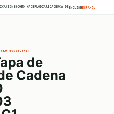
FICACIONES
CÓMO HACERLO
DIARIO
ACERCA DE
ENGLISH
ESPAÑOL
 SKU B0DSZQ8FZT
Tapa de
 de Cadena
0
03