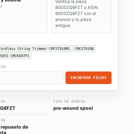
Verifica la pieza
0"
B0DSZQ8FZT o ASIN
B0DSZQ8FZT con el
anuncio y tu pieza
antigua.
Cordless String Trimmer CMCST910M1
CMCST910B
_5055 CMCK497P1
EZA
ENCONTRAR PIEZAS
AZA
TIPO DE BOBINA
Q8FZT
pre-wound spool
IÓN
 repuesto de
nta