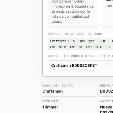
Compara el modelo
.08
impreso en la etiqueta de
tu desbrozadora con la
lista de compatibilidad
abajo.
MODELOS COMPATIBLES LISTADOS
Craftsman CMCST930P1 Type 1 V20 RP 
CMCST910M
CMCST910 CMCST915C1
GR
BUSCAR OTRO MODELO O NÚMERO DE PI
MARCA DEL EQUIPO
REEMPL
Craftsman
B0DSZ
CATEGORÍA
CONDIC
Trimmer
Nuevo
posve