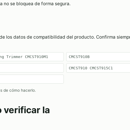
ya no se bloquea de forma segura.
s de los datos de compatibilidad del producto. Confirma siem
ng Trimmer CMCST910M1
CMCST910B
CMCST910 CMCST915C1
as de cómo hacerlo
.
erificar la