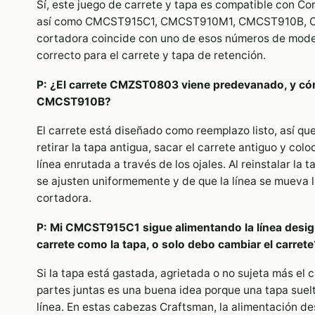
Sí, este juego de carrete y tapa es compatible con 
así como CMCST915C1, CMCST910M1, CMCST910B, CM
cortadora coincide con uno de esos números de modelo
correcto para el carrete y tapa de retención.
P: ¿El carrete CMZST0803 viene predevanado, y cóm
CMCST910B?
El carrete está diseñado como reemplazo listo, así que
retirar la tapa antigua, sacar el carrete antiguo y col
línea enrutada a través de los ojales. Al reinstalar l
se ajusten uniformemente y de que la línea se mueva 
cortadora.
P: Mi CMCST915C1 sigue alimentando la línea desig
carrete como la tapa, o solo debo cambiar el carrete
Si la tapa está gastada, agrietada o no sujeta más el
partes juntas es una buena idea porque una tapa sue
línea. En estas cabezas Craftsman, la alimentación d