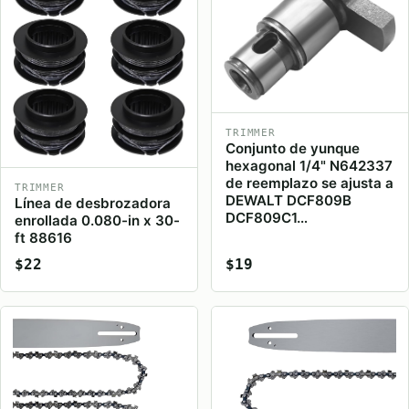
TRIMMER
Conjunto de yunque
hexagonal 1/4" N642337
de reemplazo se ajusta a
TRIMMER
DEWALT DCF809B
Línea de desbrozadora
DCF809C1…
enrollada 0.080-in x 30-
ft 88616
$22
$19