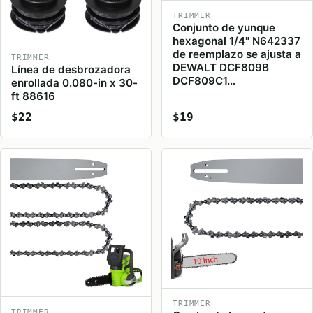
TRIMMER
Conjunto de yunque
hexagonal 1/4" N642337
de reemplazo se ajusta a
TRIMMER
DEWALT DCF809B
Línea de desbrozadora
DCF809C1…
enrollada 0.080-in x 30-
ft 88616
$22
$19
TRIMMER
TRIMMER