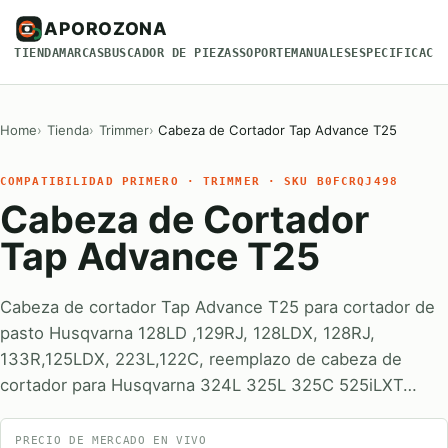
APOROZONA
TIENDA
MARCAS
BUSCADOR DE PIEZAS
SOPORTE
MANUALES
ESPECIFICACI
Home
Tienda
Trimmer
Cabeza de Cortador Tap Advance T25
COMPATIBILIDAD PRIMERO · TRIMMER · SKU B0FCRQJ498
Cabeza de Cortador
Tap Advance T25
Cabeza de cortador Tap Advance T25 para cortador de
pasto Husqvarna 128LD ,129RJ, 128LDX, 128RJ,
133R,125LDX, 223L,122C, reemplazo de cabeza de
cortador para Husqvarna 324L 325L 325C 525iLXT…
PRECIO DE MERCADO EN VIVO