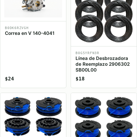
B0DK6RZVGH
Correa en V 140-4041
B0G5YRFN3R
Línea de Desbrozadora
de Reemplazo 2906302
SB00L00
$24
$18