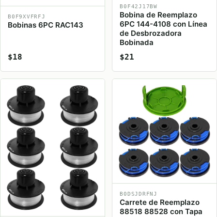
B0F42J17BW
Bobina de Reemplazo
B0F9XVFRFJ
6PC 144-4108 con Línea
Bobinas 6PC RAC143
de Desbrozadora
Bobinada
$18
$21
B0DSJDRFNJ
Carrete de Reemplazo
88518 88528 con Tapa