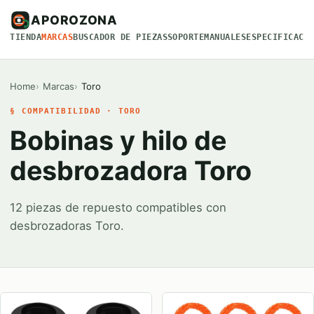
APOROZONA
TIENDA
MARCAS
BUSCADOR DE PIEZAS
SOPORTE
MANUALES
ESPECIFICACI
Home
Marcas
Toro
§ COMPATIBILIDAD · TORO
Bobinas y hilo de
desbrozadora Toro
12 piezas de repuesto compatibles con
desbrozadoras Toro.