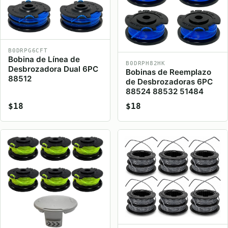
B0DRPG6CFT
Bobina de Línea de
B0DRPH82HK
Desbrozadora Dual 6PC
Bobinas de Reemplazo
88512
de Desbrozadoras 6PC
88524 88532 51484
$18
$18