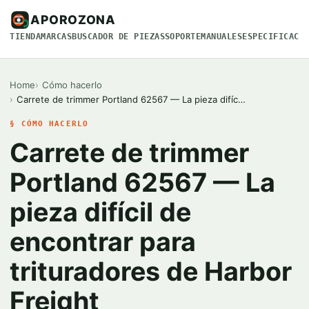
APOROZONA
TIENDA
MARCAS
BUSCADOR DE PIEZAS
SOPORTE
MANUALES
ESPECIFICACI
Home
Cómo hacerlo
Carrete de trimmer Portland 62567 — La pieza difíc…
§ CÓMO HACERLO
Carrete de trimmer
Portland 62567 — La
pieza difícil de
encontrar para
trituradores de Harbor
Freight