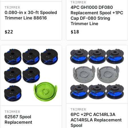
TRIMMER
4PC GH1000 DF080
TRIMMER
0.080-in x 30-ft Spooled
Replacement Spool +1PC
Trimmer Line 88616
Cap DF-080 String
Trimmer Line
$22
$18
TRIMMER
TRIMMER
6PC +2PC AC14RL3A
62567 Spool
AC14RSLA Replacement
Replacement
Spool