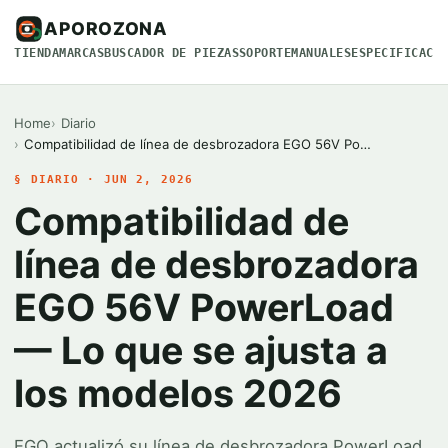
APOROZONA
TIENDA
MARCAS
BUSCADOR DE PIEZAS
SOPORTE
MANUALES
ESPECIFICACI
Home
Diario
Compatibilidad de línea de desbrozadora EGO 56V Po…
§ DIARIO · JUN 2, 2026
Compatibilidad de
línea de desbrozadora
EGO 56V PowerLoad
— Lo que se ajusta a
los modelos 2026
EGO actualizó su línea de desbrozadora PowerLoad