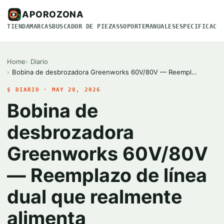
APOROZONA
TIENDA
MARCAS
BUSCADOR DE PIEZAS
SOPORTE
MANUALES
ESPECIFICACI
Home
Diario
Bobina de desbrozadora Greenworks 60V/80V — Reempl…
§ DIARIO · MAY 28, 2026
Bobina de
desbrozadora
Greenworks 60V/80V
— Reemplazo de línea
dual que realmente
alimenta