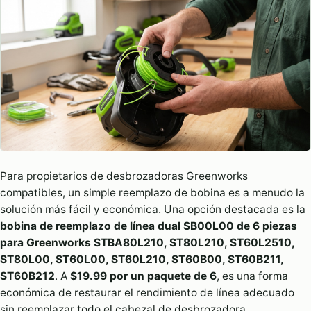
Para propietarios de desbrozadoras Greenworks
compatibles, un simple reemplazo de bobina es a menudo la
solución más fácil y económica. Una opción destacada es la
bobina de reemplazo de línea dual SB00L00 de 6 piezas
para Greenworks STBA80L210, ST80L210, ST60L2510,
ST80L00, ST60L00, ST60L210, ST60B00, ST60B211,
ST60B212
. A
$19.99 por un paquete de 6
, es una forma
económica de restaurar el rendimiento de línea adecuado
sin reemplazar todo el cabezal de desbrozadora.