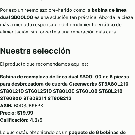
Por eso un reemplazo pre-herido como la
bobina de línea
dual SB00L00
es una solución tan práctica. Aborda la pieza
más a menudo responsable del rendimiento errático de
alimentación, sin forzarte a una reparación más cara.
Nuestra selección
El producto que recomendamos aquí es:
Bobina de reemplazo de línea dual SB00L00 de 6 piezas
para desbrozadora de cuerda Greenworks STBA80L210
ST80L210 ST60L2510 ST80L00 ST60L00 ST60L210
ST60B00 ST60B211 ST60B212
ASIN:
B0DSJB6FPK
Precio:
$19.99
Calificación:
4.2/5
Lo que estás obteniendo es un
paquete de 6 bobinas de