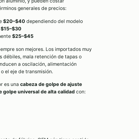
n aluminio, y pueden costar
érminos generales de precios:
de
$20–$40
dependiendo del modelo
o
$15–$30
mente
$25–$45
siempre son mejores. Los importados muy
s débiles, mala retención de tapas o
nducen a oscilación, alimentación
o el eje de transmisión.
or es una
cabeza de golpe de ajuste
 golpe universal de alta calidad
con: