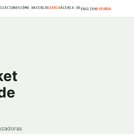
FICACIONES
CÓMO HACERLO
DIARIO
ACERCA DE
ENGLISH
ESPAÑOL
ket
de
ozadoras