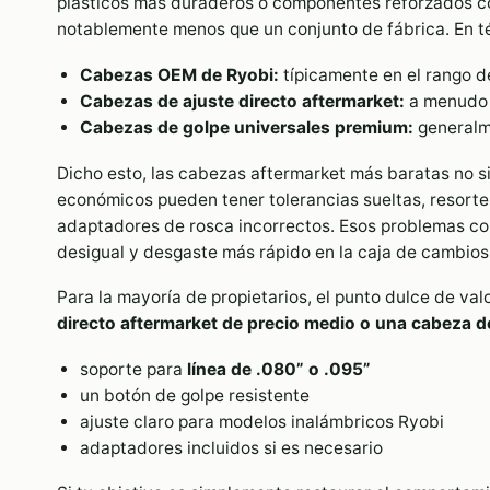
plásticos más duraderos o componentes reforzados co
notablemente menos que un conjunto de fábrica. En t
Cabezas OEM de Ryobi:
típicamente en el rango 
Cabezas de ajuste directo aftermarket:
a menud
Cabezas de golpe universales premium:
general
Dicho esto, las cabezas aftermarket más baratas no 
económicos pueden tener tolerancias sueltas, resorte
adaptadores de rosca incorrectos. Esos problemas co
desigual y desgaste más rápido en la caja de cambios 
Para la mayoría de propietarios, el punto dulce de val
directo aftermarket de precio medio o una cabeza de
soporte para
línea de .080” o .095”
un botón de golpe resistente
ajuste claro para modelos inalámbricos Ryobi
adaptadores incluidos si es necesario