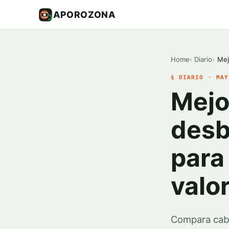
APOROZONA
Home
Diario
Mej
§ DIARIO · MAY
Mejo
desb
para
valo
Compara cab