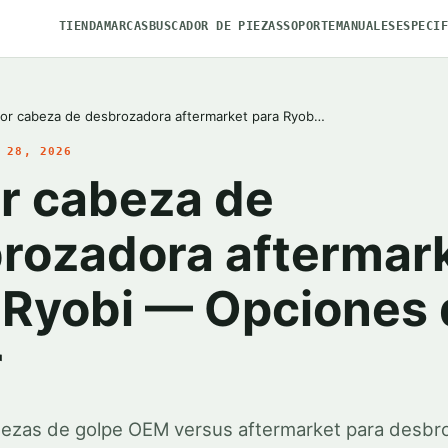
TIENDA
MARCAS
BUSCADOR DE PIEZAS
SOPORTE
MANUALES
ESPECI
or cabeza de desbrozadora aftermarket para Ryob…
 28, 2026
r cabeza de
rozadora aftermar
 Ryobi — Opciones 
r
ezas de golpe OEM versus aftermarket para desbr