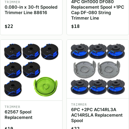
4PC GH1000 DF080
TRIMMER
0.080-in x 30-ft Spooled
Replacement Spool +1PC
Trimmer Line 88616
Cap DF-080 String
Trimmer Line
$22
$18
TRIMMER
TRIMMER
6PC +2PC AC14RL3A
62567 Spool
AC14RSLA Replacement
Replacement
Spool
$19
$22